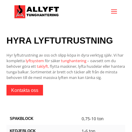
HYRA LYFTUTRUSTNING
Hyr lyftutrustning av oss och slipp köpa in dyra verktyg själv. Vi har
kompletta
lyftsystem
för säker
tunghantering
– oavsett om du
behöver göra ett
taklyft,
flytta maskiner, lyfta husdelar eller hantera
tunga balkar. Sortimentet är brett och täcker allt från de minsta
behoven till de mest massiva lyften man kan tänka sig.
Kontakta oss
0,75-10 ton
SPAKBLOCK
1-6 ton
KEDJEBLOCK